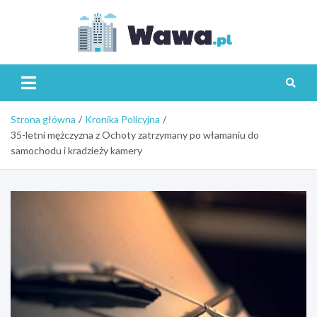
Skip
to
content
Wawa.p
Strona główna
Kronika Policyjna
35-letni mężczyzna z Ochoty zatrzymany po włamaniu do
samochodu i kradzieży kamery