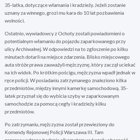
35-latka, dotyczące włamania i kradzieży. Jeżeli zostanie
uznany za winnego, grozi mu kara do 10 lat pozbawienia
wolności.
Ostatnio, wywiadowcy z Ochoty zostali powiadomieni o
potentialnym włamaniu do pojazdu zaparkowanego przy
ulicy Archiwalnej. W odpowiedzi na to zgłoszenie po kilku
minutach dotarli na miejsce zdarzenia. Blisko miejscowego
auta stróże prawa zauważyli mężczyznę, który zaczął uciekać
na ich widok. Po krótkim pościgu, mężczyzna wpadł jednak w
ręce policji. W posiadaniu zatrzymanego znaleziono kilka
przedmiotów, między innymi kamerkę samochodową. 35-
latek przyznał się do wybicia szyby w zaparkowanym
samochodzie za pomocą cegły i kradzieży kilku
przedmiotów.
Po zatrzymaniu, mężczyzna został przewieziony do
Komendy Rejonowej Policji Warszawa III. Tam
przeprowadzone badania alkomatem wykazały obecność