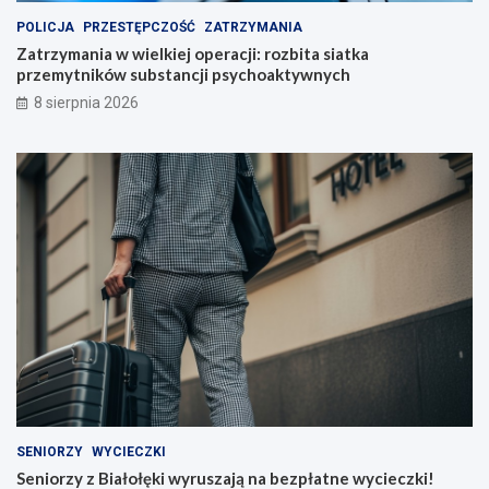
o
r
POLICJA
PRZESTĘPCZOŚĆ
ZATRZYMANIA
p
u
e
s
Zatrzymania w wielkiej operacji: rozbita siatka
r
z
przemytników substancji psychoaktywnych
a
a
8 sierpnia 2026
c
j
j
ą
i
n
:
a
r
b
o
e
z
z
b
p
i
ł
t
a
a
t
s
n
i
e
a
w
t
y
k
c
a
i
SENIORZY
WYCIECZKI
p
e
Seniorzy z Białołęki wyruszają na bezpłatne wycieczki!
r
c