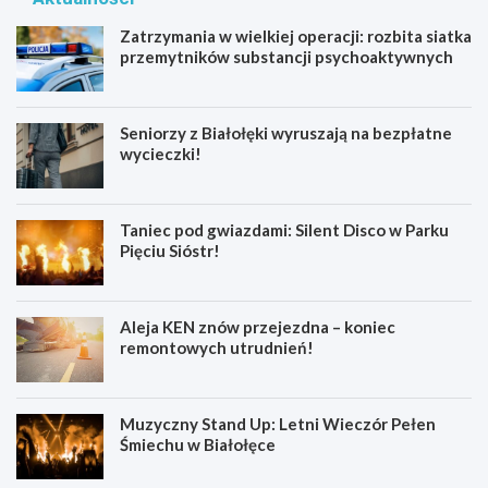
Zatrzymania w wielkiej operacji: rozbita siatka
przemytników substancji psychoaktywnych
Seniorzy z Białołęki wyruszają na bezpłatne
wycieczki!
Taniec pod gwiazdami: Silent Disco w Parku
Pięciu Sióstr!
Aleja KEN znów przejezdna – koniec
remontowych utrudnień!
Muzyczny Stand Up: Letni Wieczór Pełen
Śmiechu w Białołęce