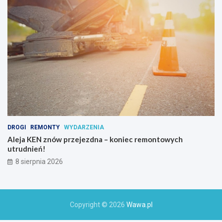
c
h
o
a
k
t
y
w
n
y
c
h
DROGI
REMONTY
WYDARZENIA
Aleja KEN znów przejezdna – koniec remontowych
utrudnień!
8 sierpnia 2026
Copyright © 2026
Wawa.pl