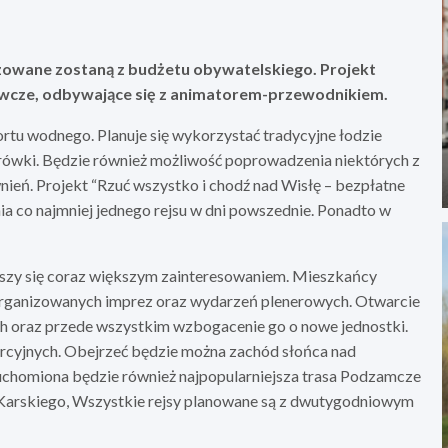
izowane zostaną z budżetu obywatelskiego. Projekt
awcze, odbywające się z animatorem-przewodnikiem.
rtu wodnego. Planuje się wykorzystać tradycyjne łodzie
orówki. Będzie również możliwość poprowadzenia niektórych z
nień. Projekt “Rzuć wszystko i chodź nad Wisłę – bezpłatne
ia co najmniej jednego rejsu w dni powszednie. Ponadto w
ieszy się coraz większym zainteresowaniem. Mieszkańcy
organizowanych imprez oraz wydarzeń plenerowych. Otwarcie
ch oraz przede wszystkim wzbogacenie go o nowe jednostki.
rcyjnych. Obejrzeć będzie można zachód słońca nad
uchomiona będzie również najpopularniejsza trasa Podzamcze
arskiego, Wszystkie rejsy planowane są z dwutygodniowym