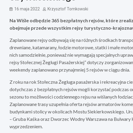
16 maja 2022
Krzysztof Tomkowski
Na Wiśle odbędzie 365 bezpłatnych rejsów, które zreal
obejmuje przede wszystkim rejsy turystyczno-krajozn
Zaplanowane rejsy odbywają się na różnych środkach transpo
drewniane, katamarany, łodzie motorowe, statki i małe mot
nich samodzielnie, ponieważ nie wymagają specjalnych upraw
rejsy Stołecznej Żeglugi Pasażerskiej” dotyczy zorganizowan
weekendy zaplanowano przynajmniej 5 rejsów w ciągu dnia.
Z roku na rok Stołeczna Żegluga pasażerska i rekreacyjna c
dotychczas z bezpłatnych rejsów mogli korzystać podczas 
sezonu to możliwości codziennego rejsu na wiślanych łodzia
Zaplanowane trasy uzupełnia oferta rejsów armatorów kome
budynkami stolicy w okolicach Mostu Siekierkowskiego. Ur
– Gruba Kaśka oraz Dworzec Wodny Warszawa na Bulwary K
wyprzedzeniem.