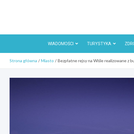
Skip
to
content
WIADOMOŚCI
TURYSTYKA
ZDR
Strona główna
Miasto
Bezpłatne rejsy na Wiśle realizowane z