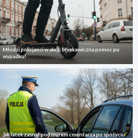
Młodzi policjanci w akcji: błyskawiczna pomoc po
wypadku!
34-latek zasnął pod murem cmentarza po spożyciu