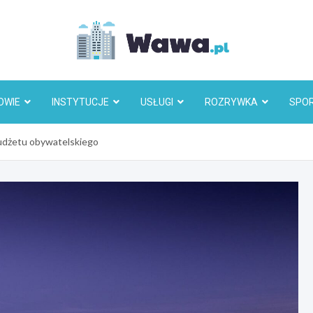
Wawa.p
OWIE
INSTYTUCJE
USŁUGI
ROZRYWKA
SPO
 budżetu obywatelskiego