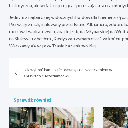
historyczna, ale wciąż inspirująca i poruszająca serca młodych
Jednym z najbardziej widocznych hołdów dla Niemena są czte
Pierwszy z nich, malowany przez Bruno Althamera, zdobi ulic
metrów kwadratowych, znajduje się na Młynarskiej na Woli. 
na Służewcu z hasłem „Kiedyś zatrzymam czas”. W końcu, por
Warszawy XX w. przy Trasie Łazienkowskiej.
Nawigacja
Jak wybrać kancelarię prawną z doświadczeniem w
wpisu
sprawach cudzoziemców?
Sprawdź również