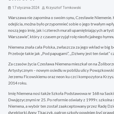
17 stycznia 2024
Krzysztof Tomkowski
Warszawa nie zapomina o swoim synu, Czesławie Niemenie. Ki
odejścia, można było przypomnieć sobie o jego trwałym wpły
noszą jego imię, jak i czterech murali upamiętniających artys
Warszawie”, który z czasem przyjął rolę nieoficjalnego hymn
Niemena znała cała Polska, zwłaszcza za jego wkład w big be
Przeboje takie jak „Pod papugami”, „Dziwny jest ten świat” c
Za czasów życia Czesława Niemena mieszkał on na Żoliborzu,
Artystycznym – nowym osiedlu w pobliżu ulicy Powązkowski
Jerzemu Ficowskiemu oraz neon ku czci kompozytora Krzysz
2014 roku.
Imię Niemena nosi także Szkoła Podstawowa nr 168 na Saski
Dwujęzycznymi nr 25. Po reformie oświaty z 1999 r. szkolna
Niemena, a wybór ten został zaakceptowany przez Radę Dzi
dyrektorki Anny Tkaczyk, patron szkoły powinien być prawd