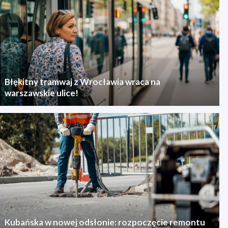
Błękitny tramwaj z Wrocławia wraca na
warszawskie ulice!
Kubańska w nowej odsłonie: rozpoczęcie remontu