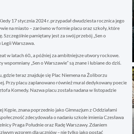
edy 17 stycznia 2024 r. przypadał dwudziesta rocznica jego
wie na miasto – zarówno w formie placu oraz szkoły, które
tę. Szczególnie pamiętany jest za swój przebój „Sen o
u Legii Warszawa.
at w latach 60., a później za ambitniejsze utwory rockowe.
zy wspomniany „Sen o Warszawie” są znane i lubiane do dziś.
 gdzie teraz znajduje się Plac Niemena na Żoliborzu
ej. Przy placu zaplanowano również mural dedykowany poecie
tofa Komedy. Nazwa placu została nadana w listopadzie
ej Kępie, znana poprzednio jako Gimnazjum z Oddziałami
 społeczność zdecydowała o nadaniu szkole imienia Czesława
elnicy Praga Południe oraz Radę Warszawy. Zdaniem
ziwym wzorem dla uczniów – nie tylko jako postać