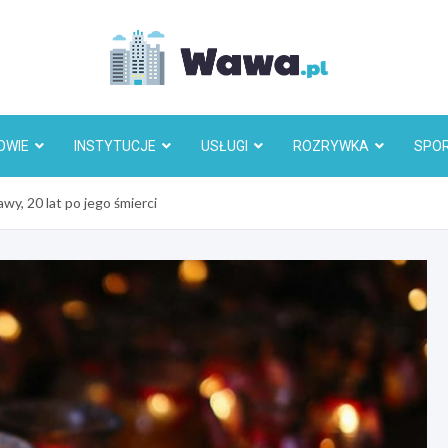
Wawa.p
OWIE
INSTYTUCJE
USŁUGI
ROZRYWKA
SPO
y, 20 lat po jego śmierci