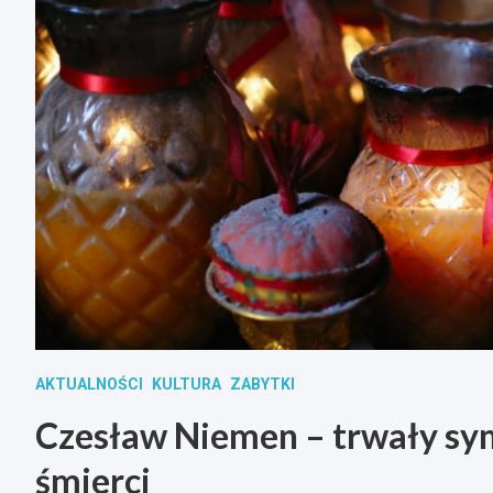
AKTUALNOŚCI
KULTURA
ZABYTKI
Czesław Niemen – trwały sym
śmierci