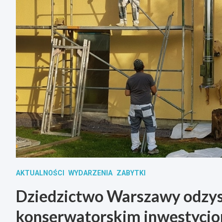
AKTUALNOŚCI
WYDARZENIA
ZABYTKI
Dziedzictwo Warszawy odzysk
konserwatorskim inwestycj