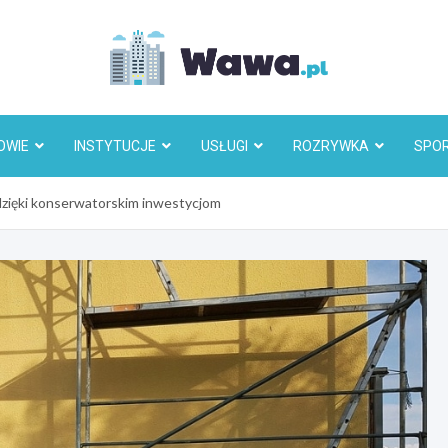
Wawa.p
OWIE
INSTYTUCJE
USŁUGI
ROZRYWKA
SPO
dzięki konserwatorskim inwestycjom