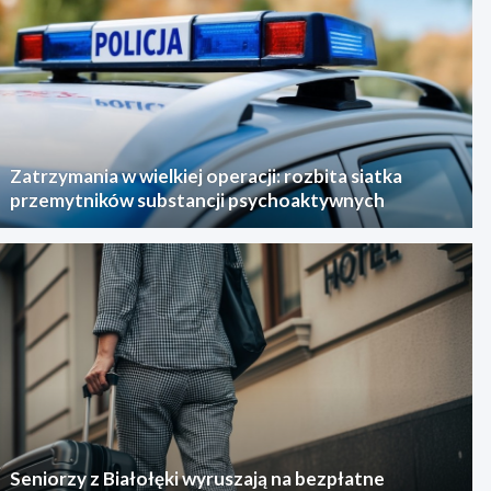
Zatrzymania w wielkiej operacji: rozbita siatka
przemytników substancji psychoaktywnych
Seniorzy z Białołęki wyruszają na bezpłatne