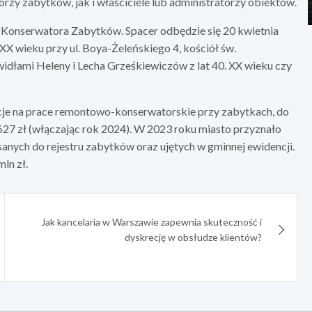
zy zabytków, jak i właściciele lub administratorzy obiektów.
 Konserwatora Zabytków. Spacer odbędzie się 20 kwietnia
. XX wieku przy ul. Boya-Żeleńskiego 4, kościół św.
idłami Heleny i Lecha Grześkiewiczów z lat 40. XX wieku czy
cje na prace remontowo-konserwatorskie przy zabytkach, do
 627 zł (włączając rok 2024). W 2023 roku miasto przyznało
isanych do rejestru zabytków oraz ujętych w gminnej ewidencji.
ln zł.
Jak kancelaria w Warszawie zapewnia skuteczność i
dyskrecję w obsłudze klientów?