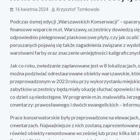
16 kwietnia 2024
Krzysztof Tomkowski
Podczas ósmej edycji „Warszawskich Konserwacji” – spacer
finansowe wsparcie m.st. Warszawy, uczestnicy dowiedzą się 
odpowiednio pielęgnować piaskowcowe płyty, czy jak ocalić
poruszanych pojawią się także zagadnienia związane z wyd
warstwami farby oraz znaczenie umiejętności kaligraficznyc
Jak co roku, zwiedzanie zaplanowane jest w 8 lokalizacjach, 
można podziwiać odrestaurowane obiekty warszawskie, któr
przeprowadzonym w 2023 roku przy wykorzystaniu miejskich 
zabytków uczestnicy będą miały okazję słuchać opowieści k
co dzień są niedostępne. W programie m.in. malowidła Jerze
cmentarzy: prawosławnego i dwóch ewangelickich – informu
Prace konserwatorskie były przeprowadzone na elewacjach,
cmentarzach. Najważniejsze z nich zostaną zaprezentowane
również obiekty remontowane wcześniej lub przez kilka lat ze