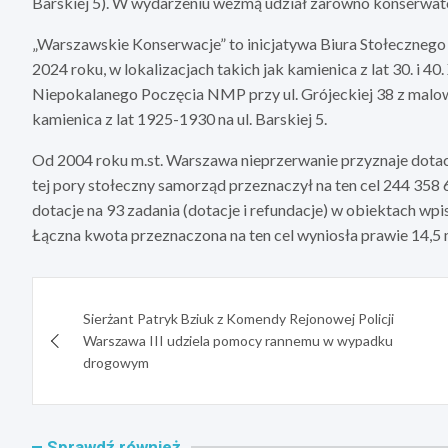
Barskiej 5). W wydarzeniu wezmą udział zarówno konserwator
„Warszawskie Konserwacje” to inicjatywa Biura Stołecznego
2024 roku, w lokalizacjach takich jak kamienica z lat 30. i 40
Niepokalanego Poczęcia NMP przy ul. Grójeckiej 38 z malow
kamienica z lat 1925-1930 na ul. Barskiej 5.
Od 2004 roku m.st. Warszawa nieprzerwanie przyznaje dota
tej pory stołeczny samorząd przeznaczył na ten cel 244 358
dotacje na 93 zadania (dotacje i refundacje) w obiektach wp
Łączna kwota przeznaczona na ten cel wyniosła prawie 14,5 m
Nawigacja
Sierżant Patryk Bziuk z Komendy Rejonowej Policji
wpisu
Warszawa III udziela pomocy rannemu w wypadku
drogowym
Sprawdź również