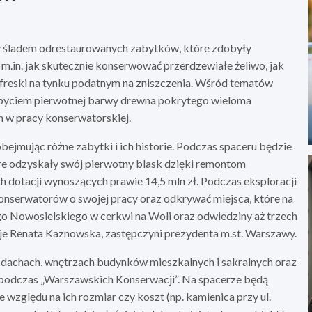
y śladem odrestaurowanych zabytków, które zdobyły
m.in. jak skutecznie konserwować przerdzewiałe żeliwo, jak
 freski na tynku podatnym na zniszczenia. Wśród tematów
obyciem pierwotnej barwy drewna pokrytego wieloma
h w pracy konserwatorskiej.
obejmując różne zabytki i ich historie. Podczas spaceru będzie
e odzyskały swój pierwotny blask dzięki remontom
dotacji wynoszących prawie 14,5 mln zł. Podczas eksploracji
onserwatorów o swojej pracy oraz odkrywać miejsca, które na
go Nowosielskiego w cerkwi na Woli oraz odwiedziny aż trzech
je Renata Kaznowska, zastępczyni prezydenta m.st. Warszawy.
 dachach, wnętrzach budynków mieszkalnych i sakralnych oraz
 podczas „Warszawskich Konserwacji”. Na spacerze będą
 względu na ich rozmiar czy koszt (np. kamienica przy ul.