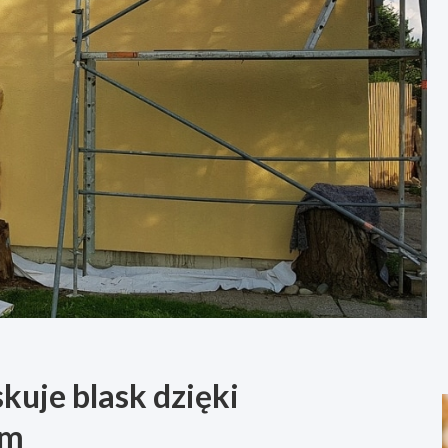
uje blask dzięki
om