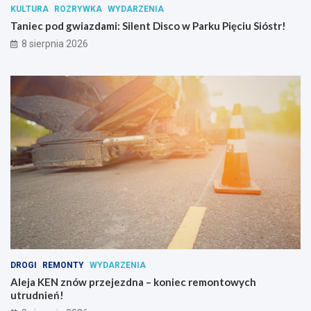
KULTURA
ROZRYWKA
WYDARZENIA
c
Taniec pod gwiazdami: Silent Disco w Parku Pięciu Sióstr!
j
i
8 sierpnia 2026
p
s
y
c
h
o
a
k
t
y
w
n
y
c
h
DROGI
REMONTY
WYDARZENIA
Aleja KEN znów przejezdna – koniec remontowych
utrudnień!