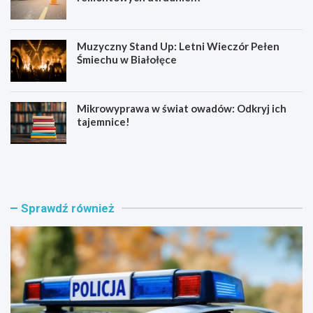
Muzyczny Stand Up: Letni Wieczór Pełen
Śmiechu w Białołęce
Mikrowyprawa w świat owadów: Odkryj ich
tajemnice!
Z
S
a
e
t
n
r
i
z
o
Sprawdź również
y
r
m
z
a
y
n
z
i
B
a
i
w
a
w
ł