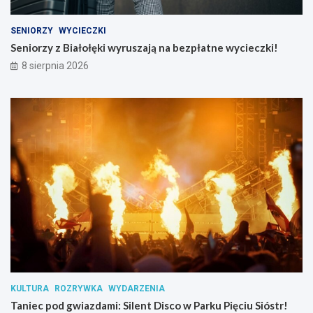
t
y
k
c
a
i
SENIORZY
WYCIECZKI
p
e
Seniorzy z Białołęki wyruszają na bezpłatne wycieczki!
r
c
8 sierpnia 2026
z
z
e
k
m
i
y
!
t
n
i
k
ó
w
s
u
b
s
t
a
n
KULTURA
ROZRYWKA
WYDARZENIA
c
Taniec pod gwiazdami: Silent Disco w Parku Pięciu Sióstr!
j