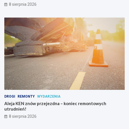
i
8 sierpnia 2026
p
s
y
c
h
o
a
k
t
y
w
n
y
c
h
DROGI
REMONTY
WYDARZENIA
Aleja KEN znów przejezdna – koniec remontowych
utrudnień!
8 sierpnia 2026