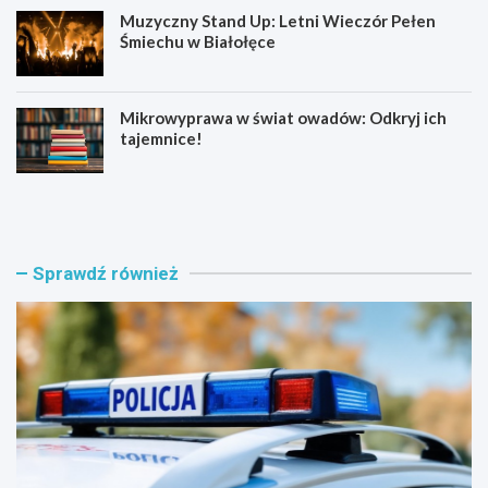
Muzyczny Stand Up: Letni Wieczór Pełen
Śmiechu w Białołęce
Mikrowyprawa w świat owadów: Odkryj ich
tajemnice!
Z
S
a
e
t
n
r
i
z
o
Sprawdź również
y
r
m
z
a
y
n
z
i
B
a
i
w
a
w
ł
i
o
e
ł
l
ę