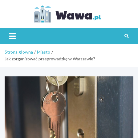
Skip
to
content
Wawa.p
Strona główna
Miasto
Jak zorganizować przeprowadzkę w Warszawie?