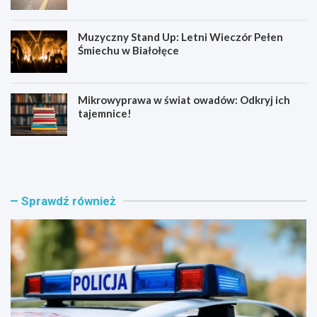
Muzyczny Stand Up: Letni Wieczór Pełen
Śmiechu w Białołęce
Mikrowyprawa w świat owadów: Odkryj ich
tajemnice!
Z
S
a
e
t
n
r
i
z
o
Sprawdź również
y
r
m
z
a
y
n
z
i
B
a
i
w
a
w
ł
i
o