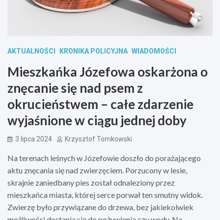
AKTUALNOŚCI
KRONIKA POLICYJNA
WIADOMOŚCI
Mieszkańka Józefowa oskarżona o
znęcanie się nad psem z
okrucieństwem – całe zdarzenie
wyjaśnione w ciągu jednej doby
3 lipca 2024
Krzysztof Tomkowski
Na terenach leśnych w Józefowie doszło do porażającego
aktu znęcania się nad zwierzęciem. Porzucony w lesie,
skrajnie zaniedbany pies został odnaleziony przez
mieszkańca miasta, której serce porwał ten smutny widok.
Zwierzę było przywiązane do drzewa, bez jakiekolwiek
możliwości dostania się do pożywienia czy wody. Na