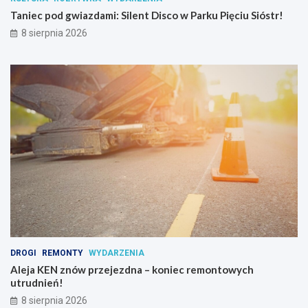
c
Taniec pod gwiazdami: Silent Disco w Parku Pięciu Sióstr!
j
i
8 sierpnia 2026
p
s
y
c
h
o
a
k
t
y
w
n
y
c
h
DROGI
REMONTY
WYDARZENIA
Aleja KEN znów przejezdna – koniec remontowych
utrudnień!
8 sierpnia 2026