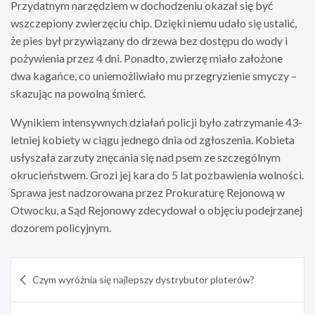
Przydatnym narzędziem w dochodzeniu okazał się być
wszczepiony zwierzęciu chip. Dzięki niemu udało się ustalić,
że pies był przywiązany do drzewa bez dostępu do wody i
pożywienia przez 4 dni. Ponadto, zwierzę miało założone
dwa kagańce, co uniemożliwiało mu przegryzienie smyczy –
skazując na powolną śmierć.
Wynikiem intensywnych działań policji było zatrzymanie 43-
letniej kobiety w ciągu jednego dnia od zgłoszenia. Kobieta
usłyszała zarzuty znęcania się nad psem ze szczególnym
okrucieństwem. Grozi jej kara do 5 lat pozbawienia wolności.
Sprawa jest nadzorowana przez Prokuraturę Rejonową w
Otwocku, a Sąd Rejonowy zdecydował o objęciu podejrzanej
dozorem policyjnym.
Nawigacja
Czym wyróżnia się najlepszy dystrybutor ploterów?
wpisu