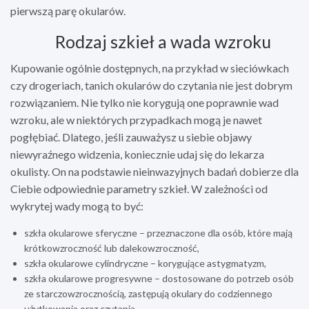
pierwszą parę okularów.
​ Rodzaj szkieł a wada wzroku
Kupowanie ogólnie dostępnych, na przykład w sieciówkach
czy drogeriach, tanich okularów do czytania nie jest dobrym
rozwiązaniem. Nie tylko nie korygują one poprawnie wad
wzroku, ale w niektórych przypadkach mogą je nawet
pogłębiać. Dlatego, jeśli zauważysz u siebie objawy
niewyraźnego widzenia, koniecznie udaj się do lekarza
okulisty. On na podstawie nieinwazyjnych badań dobierze dla
Ciebie odpowiednie parametry szkieł. W zależności od
wykrytej wady mogą to być:
szkła okularowe sferyczne – przeznaczone dla osób, które mają
krótkowzroczność lub dalekowzroczność,
szkła okularowe cylindryczne – korygujące astygmatyzm,
szkła okularowe progresywne – dostosowane do potrzeb osób
ze starczowzrocznością, zastępują okulary do codziennego
użytkowania oraz czytania.