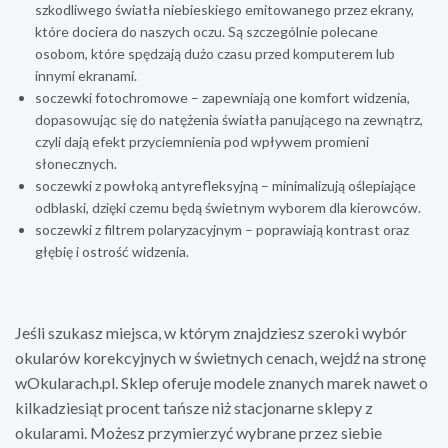
szkodliwego światła niebieskiego emitowanego przez ekrany,
które dociera do naszych oczu. Są szczególnie polecane
osobom, które spędzają dużo czasu przed komputerem lub
innymi ekranami.
soczewki fotochromowe – zapewniają one komfort widzenia,
dopasowując się do natężenia światła panującego na zewnątrz,
czyli dają efekt przyciemnienia pod wpływem promieni
słonecznych.
soczewki z powłoką antyrefleksyjną – minimalizują oślepiające
odblaski, dzięki czemu będą świetnym wyborem dla kierowców.
soczewki z filtrem polaryzacyjnym – poprawiają kontrast oraz
głębię i ostrość widzenia.
Jeśli szukasz miejsca, w którym znajdziesz szeroki wybór
okularów korekcyjnych w świetnych cenach, wejdź na stronę
wOkularach.pl. Sklep oferuje modele znanych marek nawet o
kilkadziesiąt procent tańsze niż stacjonarne sklepy z
okularami. Możesz przymierzyć wybrane przez siebie