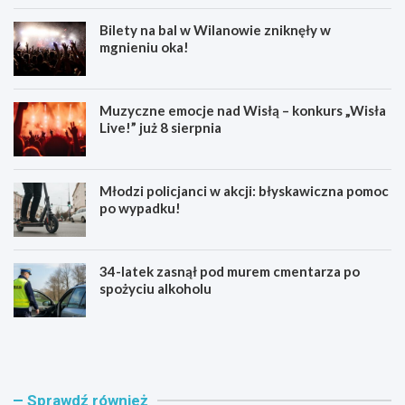
Bilety na bal w Wilanowie zniknęły w
mgnieniu oka!
Muzyczne emocje nad Wisłą – konkurs „Wisła
Live!” już 8 sierpnia
Młodzi policjanci w akcji: błyskawiczna pomoc
po wypadku!
34-latek zasnął pod murem cmentarza po
spożyciu alkoholu
S
M
w
u
i
z
n
y
g
c
Sprawdź również
o
z