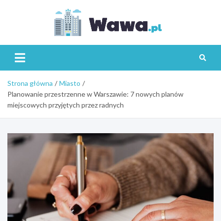
Skip
to
content
Wawa.p
Strona główna
Miasto
Planowanie przestrzenne w Warszawie: 7 nowych planów
miejscowych przyjętych przez radnych