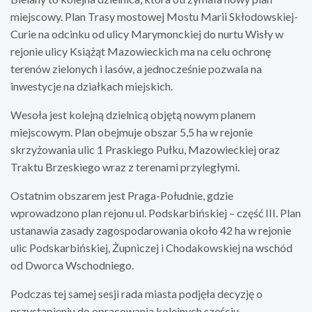
miejscowy. Plan Trasy mostowej Mostu Marii Skłodowskiej-
Curie na odcinku od ulicy Marymonckiej do nurtu Wisły w
rejonie ulicy Książąt Mazowieckich ma na celu ochronę
terenów zielonych i lasów, a jednocześnie pozwala na
inwestycje na działkach miejskich.
Wesoła jest kolejną dzielnicą objętą nowym planem
miejscowym. Plan obejmuje obszar 5,5 ha w rejonie
skrzyżowania ulic 1 Praskiego Pułku, Mazowieckiej oraz
Traktu Brzeskiego wraz z terenami przyległymi.
Ostatnim obszarem jest Praga-Południe, gdzie
wprowadzono plan rejonu ul. Podskarbińskiej – część III. Plan
ustanawia zasady zagospodarowania około 42 ha w rejonie
ulic Podskarbińskiej, Żupniczej i Chodakowskiej na wschód
od Dworca Wschodniego.
Podczas tej samej sesji rada miasta podjęła decyzję o
przystąpieniu do opracowania kolejnych sześciu