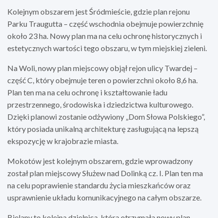
Kolejnym obszarem jest Śródmieście, gdzie plan rejonu
Parku Traugutta – część wschodnia obejmuje powierzchnię
około 23 ha. Nowy plan ma na celu ochronę historycznych i
estetycznych wartości tego obszaru, w tym miejskiej zieleni.
Na Woli, nowy plan miejscowy objął rejon ulicy Twardej –
część C, który obejmuje teren o powierzchni około 8,6 ha.
Plan ten ma na celu ochronę i kształtowanie ładu
przestrzennego, środowiska i dziedzictwa kulturowego.
Dzięki planowi zostanie odżywiony „Dom Słowa Polskiego”,
który posiada unikalną architekturę zasługującą na lepszą
ekspozycję w krajobrazie miasta.
Mokotów jest kolejnym obszarem, gdzie wprowadzony
został plan miejscowy Służew nad Dolinką cz. I. Plan ten ma
na celu poprawienie standardu życia mieszkańców oraz
usprawnienie układu komunikacyjnego na całym obszarze.
Bielany to kolejna dzielnica, która otrzymała nowy plan