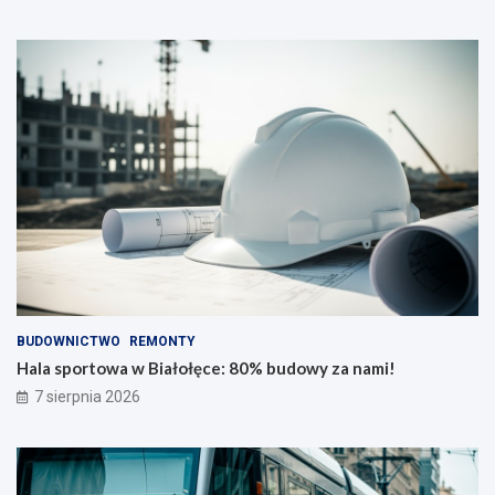
j
b
m
l
ł
a
o
s
d
k
s
z
y
c
h
!
BUDOWNICTWO
REMONTY
Hala sportowa w Białołęce: 80% budowy za nami!
7 sierpnia 2026