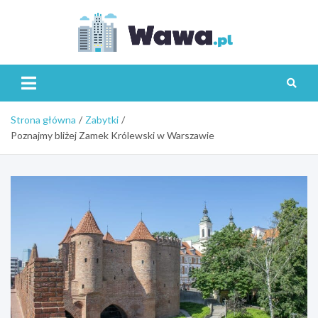
Skip
to
content
Wawa.p
Strona główna
Zabytki
Poznajmy bliżej Zamek Królewski w Warszawie