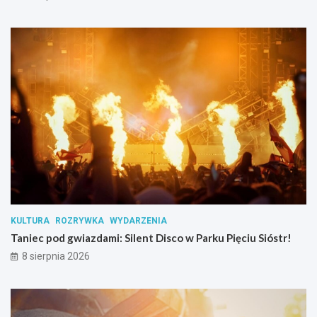
e
k
m
i
y
!
t
n
i
k
ó
w
s
u
b
s
t
a
n
KULTURA
ROZRYWKA
WYDARZENIA
c
Taniec pod gwiazdami: Silent Disco w Parku Pięciu Sióstr!
j
i
8 sierpnia 2026
p
s
y
c