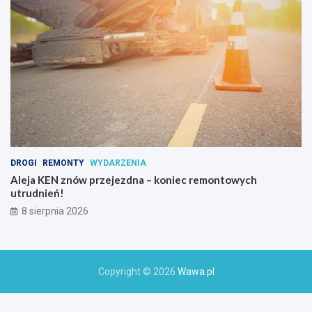
h
o
a
k
t
y
w
n
y
c
h
DROGI
REMONTY
WYDARZENIA
Aleja KEN znów przejezdna – koniec remontowych
utrudnień!
8 sierpnia 2026
Copyright © 2026
Wawa.pl