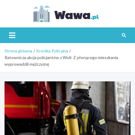
Skip
to
content
Wawa.p
Strona główna
Kronika Policyjna
Ratownicza akcja policjantów z Woli: Z płonącego mieszkania
wyprowadzili mężczyznę