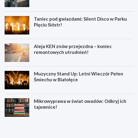
Taniec pod gwiazdami: Silent Disco w Parku
Pięciu Sióstr!
Aleja KEN znów przejezdna – koniec
remontowych utrudnień!
Muzyczny Stand Up: Letni Wieczór Pełen
Śmiechu w Białołęce
Mikrowyprawa w świat owadów: Odkryj ich
tajemnice!
Z
S
a
e
t
n
r
i