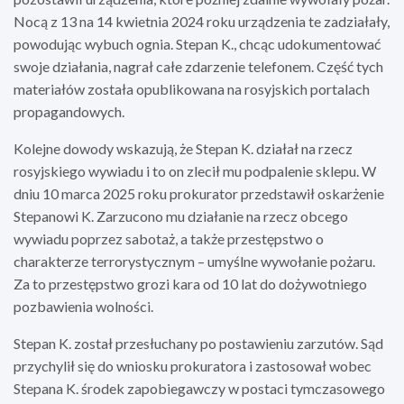
Nocą z 13 na 14 kwietnia 2024 roku urządzenia te zadziałały,
powodując wybuch ognia. Stepan K., chcąc udokumentować
swoje działania, nagrał całe zdarzenie telefonem. Część tych
materiałów została opublikowana na rosyjskich portalach
propagandowych.
Kolejne dowody wskazują, że Stepan K. działał na rzecz
rosyjskiego wywiadu i to on zlecił mu podpalenie sklepu. W
dniu 10 marca 2025 roku prokurator przedstawił oskarżenie
Stepanowi K. Zarzucono mu działanie na rzecz obcego
wywiadu poprzez sabotaż, a także przestępstwo o
charakterze terrorystycznym – umyślne wywołanie pożaru.
Za to przestępstwo grozi kara od 10 lat do dożywotniego
pozbawienia wolności.
Stepan K. został przesłuchany po postawieniu zarzutów. Sąd
przychylił się do wniosku prokuratora i zastosował wobec
Stepana K. środek zapobiegawczy w postaci tymczasowego