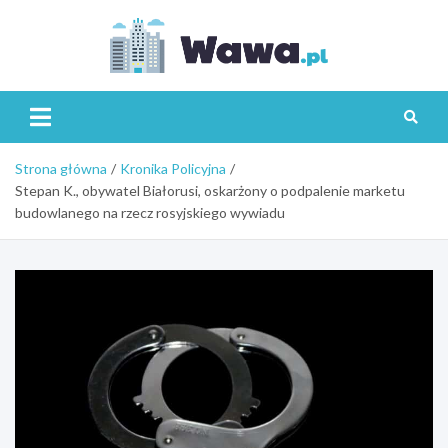
Skip
to
content
Wawa.p
Strona główna
Kronika Policyjna
Stepan K., obywatel Białorusi, oskarżony o podpalenie marketu
budowlanego na rzecz rosyjskiego wywiadu