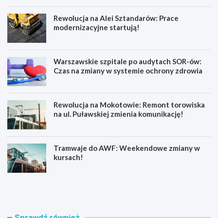
Rewolucja na Alei Sztandarów: Prace
modernizacyjne startują!
Warszawskie szpitale po audytach SOR-ów:
Czas na zmiany w systemie ochrony zdrowia
Rewolucja na Mokotowie: Remont torowiska
na ul. Puławskiej zmienia komunikację!
Tramwaje do AWF: Weekendowe zmiany w
kursach!
E
B
g
e
z
z
a
p
m
i
Sprawdź również
i
e