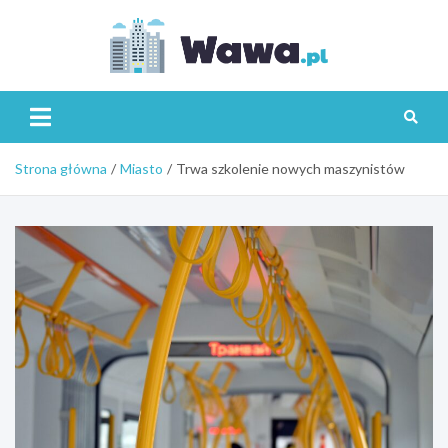
Skip
to
content
Wawa.p
Strona główna
Miasto
Trwa szkolenie nowych maszynistów