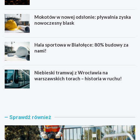
Mokotów w nowej odsłonie: pływalnia zyska
nowoczesny blask
Hala sportowa w Białołęce: 80% budowy za
nami!
Niebieski tramwaj z Wrocławia na
warszawskich torach – historia w ruchu!
K
U
u
l
b
i
a
c
ń
a
Sprawdź również
s
O
k
k
a
r
w
ą