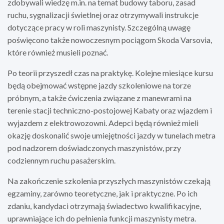
zdobywali wiedzę m.in. na temat budowy taboru, zasad
ruchu, sygnalizacji świetlnej oraz otrzymywali instrukcje
dotyczące pracy w roli maszynisty. Szczególną uwagę
poświęcono także nowoczesnym pociągom Skoda Varsovia,
które również musieli poznać.
Po teorii przyszedł czas na praktykę. Kolejne miesiące kursu
będą obejmować wstępne jazdy szkoleniowe na torze
próbnym, a także ćwiczenia związane z manewrami na
terenie stacji techniczno-postojowej Kabaty oraz wjazdem i
wyjazdem z elektrowozowni. Adepci będą również mieli
okazję doskonalić swoje umiejętności jazdy w tunelach metra
pod nadzorem doświadczonych maszynistów, przy
codziennym ruchu pasażerskim.
Na zakończenie szkolenia przyszłych maszynistów czekają
egzaminy, zarówno teoretyczne, jak i praktyczne. Po ich
zdaniu, kandydaci otrzymają świadectwo kwalifikacyjne,
uprawniające ich do pełnienia funkcji maszynisty metra.