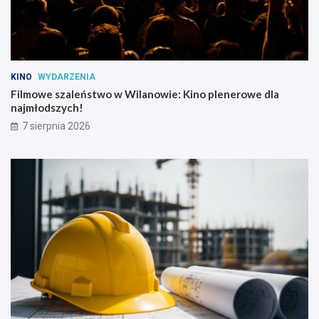
e
KINO
WYDARZENIA
Filmowe szaleństwo w Wilanowie: Kino plenerowe dla
najmłodszych!
7 sierpnia 2026