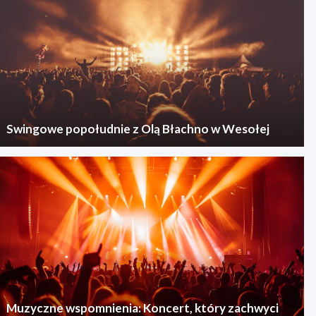
Swingowe popołudnie z Olą Błachno w Wesołej
Muzyczne wspomnienia: Koncert, który zachwyci