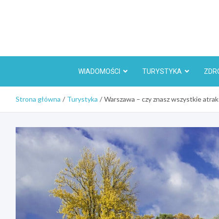
Skip
to
content
WIADOMOŚCI
TURYSTYKA
ZDR
Strona główna
Turystyka
Warszawa – czy znasz wszystkie atrak