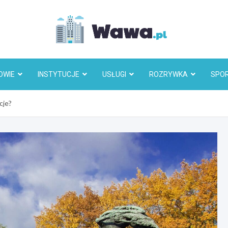
Wawa.p
OWIE
INSTYTUCJE
USŁUGI
ROZRYWKA
SPO
cje?