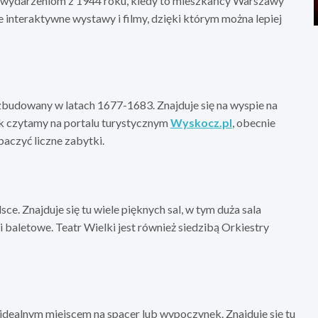
ydarzeniom z 1944 roku, kiedy to mieszkańcy Warszawy
interaktywne wystawy i filmy, dzięki którym można lepiej
zbudowany w latach 1677-1683. Znajduje się na wyspie na
Jak czytamy na portalu turystycznym
Wyskocz.pl
, obecnie
aczyć liczne zabytki.
e. Znajduje się tu wiele pięknych sal, w tym duża sala
 baletowe. Teatr Wielki jest również siedzibą Orkiestry
idealnym miejscem na spacer lub wypoczynek. Znajduje się tu