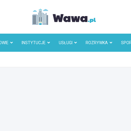
Wawa.p
OWIE
INSTYTUCJE
USŁUGI
ROZRYWKA
SPO