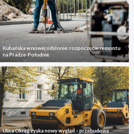
Kubańska w nowej odsłonie: rozpoczęcie remontu
na Pradze-Południe
Ulica Okrąg zyska nowy wygląd – przebudowa