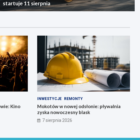
startuje 11 sierpnia
INWESTYCJE
REMONTY
wie: Kino
Mokotów w nowej odsłonie: pływalnia
zyska nowoczesny blask
7 sierpnia 2026