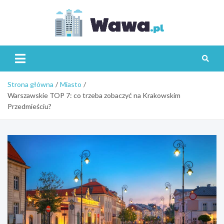
Skip
to
content
Wawa.p
Strona główna
Miasto
Warszawskie TOP 7: co trzeba zobaczyć na Krakowskim
Przedmieściu?