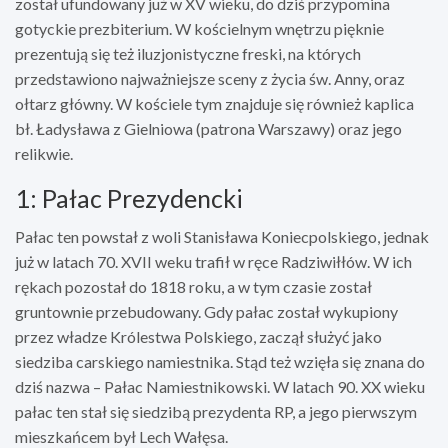
został ufundowany już w XV wieku, do dziś przypomina
gotyckie prezbiterium. W kościelnym wnętrzu pięknie
prezentują się też iluzjonistyczne freski, na których
przedstawiono najważniejsze sceny z życia św. Anny, oraz
ołtarz główny. W kościele tym znajduje się również kaplica
bł. Ładysława z Gielniowa (patrona Warszawy) oraz jego
relikwie.
1: Pałac Prezydencki
Pałac ten powstał z woli Stanisława Koniecpolskiego, jednak
już w latach 70. XVII weku trafił w ręce Radziwiłłów. W ich
rękach pozostał do 1818 roku, a w tym czasie został
gruntownie przebudowany. Gdy pałac został wykupiony
przez władze Królestwa Polskiego, zaczął służyć jako
siedziba carskiego namiestnika. Stąd też wzięła się znana do
dziś nazwa – Pałac Namiestnikowski. W latach 90. XX wieku
pałac ten stał się siedzibą prezydenta RP, a jego pierwszym
mieszkańcem był Lech Wałęsa.