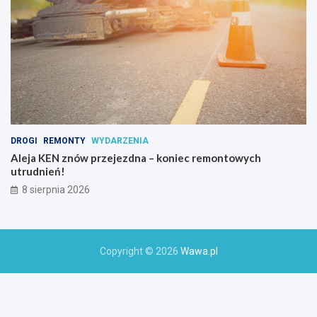
a
k
t
y
w
n
y
c
h
DROGI
REMONTY
WYDARZENIA
Aleja KEN znów przejezdna – koniec remontowych
utrudnień!
8 sierpnia 2026
Copyright © 2026
Wawa.pl