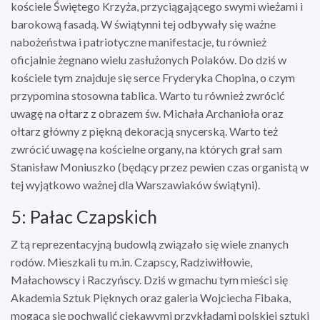
kościele Świętego Krzyża, przyciągającego swymi wieżami i
barokową fasadą. W świątynni tej odbywały się ważne
nabożeństwa i patriotyczne manifestacje, tu również
oficjalnie żegnano wielu zasłużonych Polaków. Do dziś w
kościele tym znajduje się serce Fryderyka Chopina, o czym
przypomina stosowna tablica. Warto tu również zwrócić
uwagę na ołtarz z obrazem św. Michała Archanioła oraz
ołtarz główny z piękną dekoracją snycerską. Warto też
zwrócić uwagę na kościelne organy, na których grał sam
Stanisław Moniuszko (będący przez pewien czas organistą w
tej wyjątkowo ważnej dla Warszawiaków świątyni).
5: Pałac Czapskich
Z tą reprezentacyjną budowlą związało się wiele znanych
rodów. Mieszkali tu m.in. Czapscy, Radziwiłłowie,
Małachowscy i Raczyńscy. Dziś w gmachu tym mieści się
Akademia Sztuk Pięknych oraz galeria Wojciecha Fibaka,
mogąca się pochwalić ciekawymi przykładami polskiej sztuki