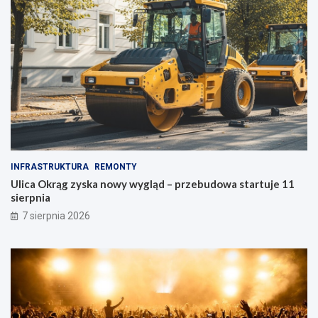
-
P
o
ł
u
d
n
i
e
INFRASTRUKTURA
REMONTY
Ulica Okrąg zyska nowy wygląd – przebudowa startuje 11
sierpnia
7 sierpnia 2026