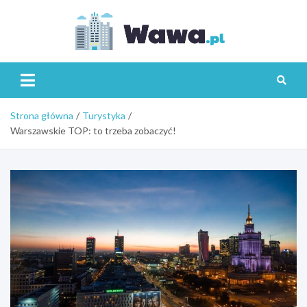
Skip
to
content
Wawa.p
Strona główna
Turystyka
Warszawskie TOP: to trzeba zobaczyć!