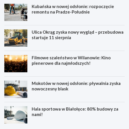
Kubańska w nowej odsłonie: rozpoczęcie
remontu na Pradze-Południe
Ulica Okrąg zyska nowy wygląd – przebudowa
startuje 11 sierpnia
Filmowe szaleństwo w Wilanowie: Kino
plenerowe dla najmłodszych!
Mokotów w nowej odsłonie: pływalnia zyska
nowoczesny blask
Hala sportowa w Białołęce: 80% budowy za
nami!
B
K
ł
u