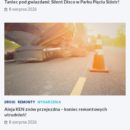
Taniec pod gwiazdami: Silent Disco w Parku Pięciu Sióstr!
j
i
8 sierpnia 2026
p
s
y
c
h
o
a
k
t
y
w
n
y
c
h
DROGI
REMONTY
WYDARZENIA
Aleja KEN znów przejezdna – koniec remontowych
utrudnień!
8 sierpnia 2026