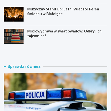
Muzyczny Stand Up: Letni Wieczór Pełen
Śmiechu w Białołęce
Mikrowyprawa w świat owadów: Odkryj ich
tajemnice!
Z
S
a
e
t
n
r
i
z
o
Sprawdź również
y
r
m
z
a
y
n
z
i
B
a
i
w
a
w
ł
i
o
e
ł