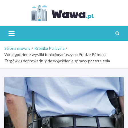
Skip
to
content
Wawa.p
Strona główna
Kronika Policyjna
Wielogodzinne wysiłki funkcjonariuszy na Pradze Północ i
Targówku doprowadziły do wyjaśnienia sprawy postrzelenia