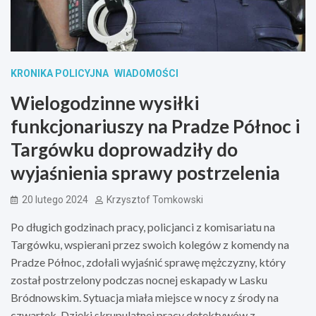
KRONIKA POLICYJNA
WIADOMOŚCI
Wielogodzinne wysiłki
funkcjonariuszy na Pradze Północ i
Targówku doprowadziły do
wyjaśnienia sprawy postrzelenia
20 lutego 2024
Krzysztof Tomkowski
Po długich godzinach pracy, policjanci z komisariatu na
Targówku, wspierani przez swoich kolegów z komendy na
Pradze Północ, zdołali wyjaśnić sprawę mężczyzny, który
został postrzelony podczas nocnej eskapady w Lasku
Bródnowskim. Sytuacja miała miejsce w nocy z środy na
czwartek. Dzięki skrupulatnej pracy detektywów z