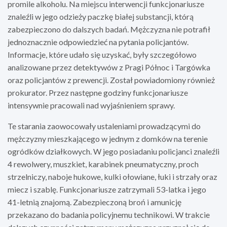
promile alkoholu. Na miejscu interwencji funkcjonariusze
znaleźli w jego odzieży paczkę białej substancji, którą
zabezpieczono do dalszych badań. Mężczyzna nie potrafił
jednoznacznie odpowiedzieć na pytania policjantów.
Informacje, które udało się uzyskać, były szczegółowo
analizowane przez detektywów z Pragi Północ i Targówka
oraz policjantów z prewencji. Został powiadomiony również
prokurator. Przez następne godziny funkcjonariusze
intensywnie pracowali nad wyjaśnieniem sprawy.
Te starania zaowocowały ustaleniami prowadzącymi do
mężczyzny mieszkającego w jednym z domków na terenie
ogródków działkowych. W jego posiadaniu policjanci znaleźli
4 rewolwery, muszkiet, karabinek pneumatyczny, proch
strzelniczy, naboje hukowe, kulki ołowiane, łuki i strzały oraz
miecz i szablę. Funkcjonariusze zatrzymali 53-latka i jego
41-letnią znajomą. Zabezpieczoną broń i amunicję
przekazano do badania policyjnemu technikowi. W trakcie