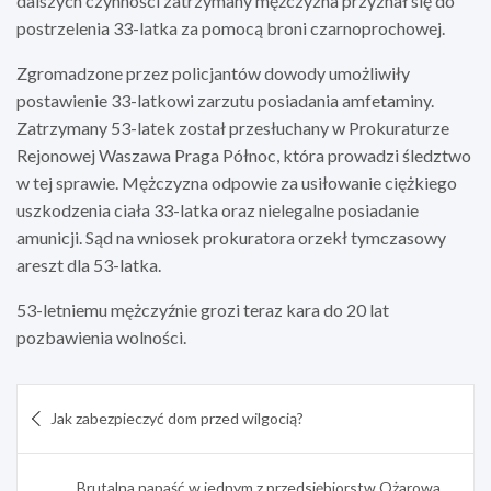
dalszych czynności zatrzymany mężczyzna przyznał się do
postrzelenia 33-latka za pomocą broni czarnoprochowej.
Zgromadzone przez policjantów dowody umożliwiły
postawienie 33-latkowi zarzutu posiadania amfetaminy.
Zatrzymany 53-latek został przesłuchany w Prokuraturze
Rejonowej Waszawa Praga Północ, która prowadzi śledztwo
w tej sprawie. Mężczyzna odpowie za usiłowanie ciężkiego
uszkodzenia ciała 33-latka oraz nielegalne posiadanie
amunicji. Sąd na wniosek prokuratora orzekł tymczasowy
areszt dla 53-latka.
53-letniemu mężczyźnie grozi teraz kara do 20 lat
pozbawienia wolności.
Nawigacja
Jak zabezpieczyć dom przed wilgocią?
wpisu
Brutalna napaść w jednym z przedsiębiorstw Ożarowa