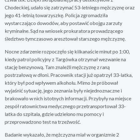
Chodeckiej, udało się zatrzymać 53-letniego mężczyznę oraz
jego 41-letnią towarzyszkę. Policja zgromadziła
wystarczająco dowodów, aby postawić obojgu zarzuty
kryminalne. Sąd na wniosek prokuratora prowadzącego
śledztwo tymczasowo aresztował starszego mężczyznę.
Nocne zdarzenie rozpoczęło się kilkanaście minut po 1:00,
kiedy patrol policyjny z Targówka otrzymał wezwanie na
stację benzynową. Tam znaleźli mężczyznę z raną
postrzałową w dłoni. Pracownik stacji już opatrzył 33-latka,
który był pod wpływem alkoholu. Mimo że próbował
wyjaśnić sytuację, jego zeznania były niejednoznaczne i
brakowało w nich istotnych informacji. Przybyły na miejsce
zespół ratownictwa medycznego przetransportował 33-
latka do szpitala, gdzie udzielono mu pomocy i
przeprowadzono test na trzeźwość.
Badanie wykazało, że mężczyzna miał w organizmie 2